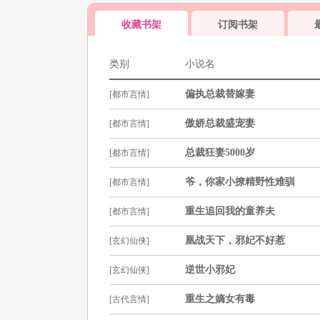
收藏书架
订阅书架
类别
小说名
偏执总裁替嫁妻
[都市言情]
傲娇总裁盛宠妻
[都市言情]
总裁狂妻5000岁
[都市言情]
爷，你家小撩精野性难驯
[都市言情]
重生追回我的童养夫
[都市言情]
凰战天下，邪妃不好惹
[玄幻仙侠]
逆世小邪妃
[玄幻仙侠]
重生之嫡女有毒
[古代言情]