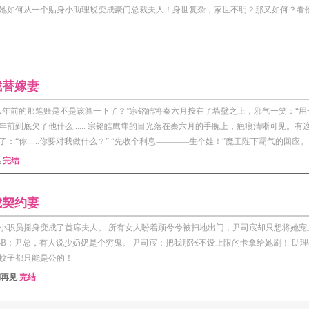
她如何从一个贴身小助理蜕变成豪门总裁夫人！身世复杂，家世不明？那又如何？看
裁替嫁妻
八年前的那笔账是不是该算一下了？”宗铭皓将秦六月按在了墙壁之上，邪气一笑：“用
前到底欠了他什么...... 宗铭皓鹰隼的目光落在秦六月的手腕上，疤痕清晰可见。
你......你要对我做什么？” “先收个利息————生个娃！”魔王陛下霸气的回应。 秦六月
愿
完结
裁契约妻
小职员摇身变成了首席夫人。 所有女人盼着顾兮兮被扫地出门，尹司宸却只想将她宠上
小B：尹总，有人说少奶奶是个穷鬼。 尹司宸：把我那张不设上限的卡拿给她刷！ 助
蚊子都只能是公的！
湖再见
完结