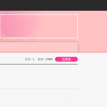
关注 /
2
粉丝 /
55063
已关注