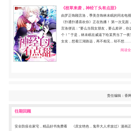
《校草来袭，神经丫头有点甜》
由罗正饰顾言洛，季美含饰林未眠的同名电
《扑通扑通喜欢你》正在热播！ 第一次见面
言洛便说：“要么当我女朋友，要么差评，你
个！” 于是，林未眠在威逼下给某男当了一夜
女友，想着江湖路远，再不相见，却不想……..
阅读全
责任编辑：香网编
往期回顾
安全防疫在家宅，精品好书免费看
《庶女绝色，鬼帝大人求放过》漫画正在