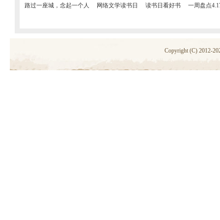
路过一座城，念起一个人
网络文学读书日
读书日看好书
一周盘点4.17
Copyright (C) 2012-20